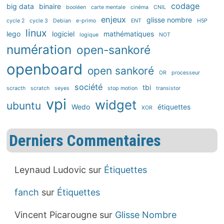
codage
big data
binaire
booléen
carte mentale
cinéma
CNIL
enjeux
glisse nombre
cycle 2
cycle 3
Debian
e-primo
ENT
H5P
linux
lego
logiciel
mathématiques
logique
NOT
numération
open-sankoré
openboard
open sankoré
OR
processeur
société
tbi
scracth
scratch
seyes
stop motion
transistor
vpi
widget
ubuntu
Wedo
étiquettes
XOR
Derniers Commentaires
Leynaud Ludovic
sur
Étiquettes
fanch
sur
Étiquettes
Vincent Picarougne
sur
Glisse Nombre