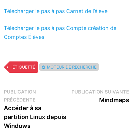
Télécharger le pas à pas Carnet de l’élève
Télécharger le pas à pas Compte création de
Comptes Élèves
ÉTIQUETTÉ
MOTEUR DE RECHERCHE
Navigation
P
PUBLICATION
PUBLICATION SUIVANTE
Publication
s
Mindmaps
PRÉCÉDENTE
de
précédente :
Accéder à sa
l’article
partition Linux depuis
Windows